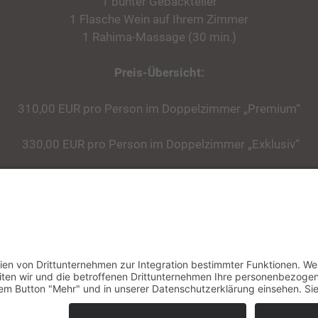
1 bunter Gebäckteller
1 Flasche Wein auf Ihrem Zimmer
1 Rahima-Massage (30 min.)
Preis-Übersicht:
310,00 EUR pro Person im Doppelzimmer „Premium“
330,00 EUR pro Person im Doppelzimmer „Exklusiv“
350,00 EUR pro Person in der Suite
405,00 EUR im Einzelzimmer
nd bis zu einer Gruppe von 8 Personen buchbar. Zusätzliche Wellnessanwendun