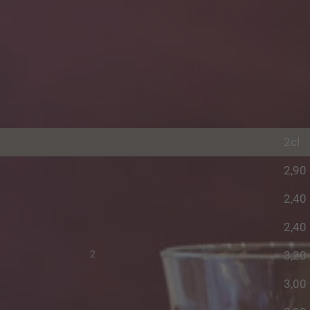
2cl
2,90
2,40
2,40
2
3,20
3,00