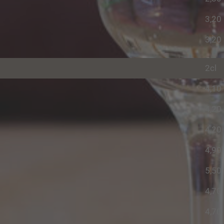
3,20
3,20
2cl
4,10
4,20
4,20
4,90
5,50
4,70
4,70