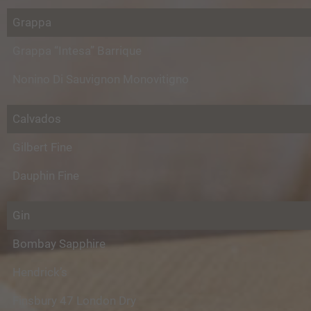
Grappa
Grappa “Intesa” Barrique
Nonino Di Sauvignon Monovitigno
Calvados
Gilbert Fine
Dauphin Fine
Gin
Bombay Sapphire
Hendrick’s
Finsbury 47 London Dry