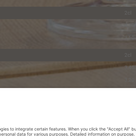
2cl
4,10
3,10
2cl
3,40
3,20
3,50
2cl
Venezuela
5,50
Dominican Republic
4,90