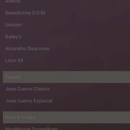
Averna
Benedictine D.O.M.
Unicum
Bailey’s
Amaretto Disaronno
Licor 43
Tequila
Jose Cuervo Clasico
Jose Cuervo Especial
Korn & Vodka
Nordhäuser Doppelkorn