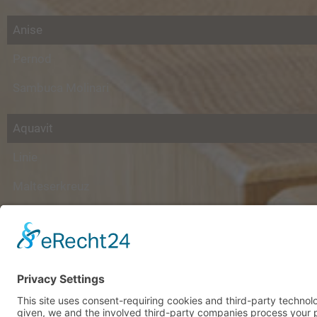
Anise
Pernod
Sambuca Molinari
Aquavit
Linie
Malteserkreuz
Anniversary Aquavit
Rum & Cachaca
Pampero
Matusalem 10 years