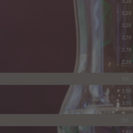
3,20
3,20
3,20
2,70
2,70
2,30
2cl
3,50
3,50
2cl
2,80