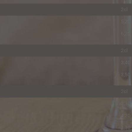
2cl
5,20
6,20
2cl
3,40
3,50
2cl
3,30
4,20
3,30