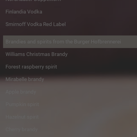
Finlandia Vodka
Smirnoff Vodka Red Label
Brandies and spirits from the Burger Hofbrennerei
Williams Christmas Brandy
Forest raspberry spirit
Mirabelle brandy
Apple brandy
Pumpkin spirit
Hazelnut spirit
Cherry brandy